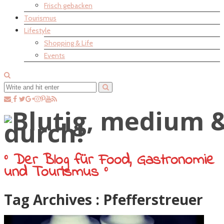
Frisch gebacken
Tourismus
Lifestyle
Shopping & Life
Events
° Der Blog für Food, Gastronomie
und Tourismus °
Tag Archives :
Pfefferstreuer