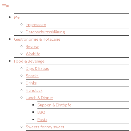
Me
Impressum
Datenschutzerklärung
Gastronomie & Hotellerie
Review
Worklife
Food & Beverage
Dips & Extras
Snacks
Drinks
Frühstück
Lunch & Dinner
Suppen & Eintöpfe
BBQ
Pasta
Sweets for my sweet