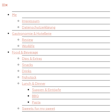
Me
Impressum
Datenschutzerklärung
Gastronomie & Hotellerie
Review
Worklife
Food & Beverage
Dips & Extras
Snacks
Drinks
Frühstück
Lunch & Dinner
Suppen & Eintöpfe
BBQ
Pasta
Sweets for my sweet