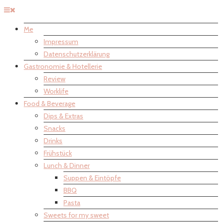
Me
Impressum
Datenschutzerklärung
Gastronomie & Hotellerie
Review
Worklife
Food & Beverage
Dips & Extras
Snacks
Drinks
Frühstück
Lunch & Dinner
Suppen & Eintöpfe
BBQ
Pasta
Sweets for my sweet