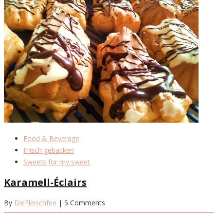
Food & Beverage
Frisch gebacken
Sweets for my sweet
Karamell-Éclairs
By
DieFleischfee
| 5 Comments