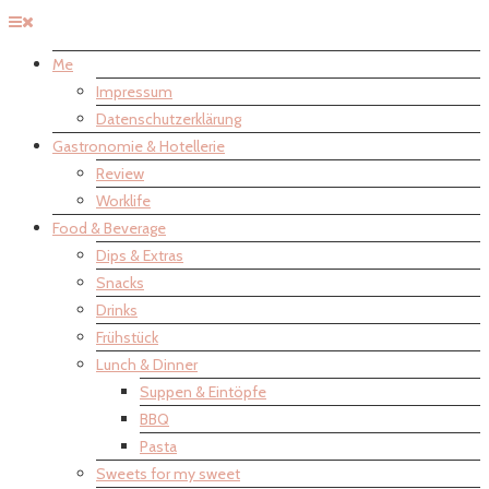
Me
Impressum
Datenschutzerklärung
Gastronomie & Hotellerie
Review
Worklife
Food & Beverage
Dips & Extras
Snacks
Drinks
Frühstück
Lunch & Dinner
Suppen & Eintöpfe
BBQ
Pasta
Sweets for my sweet