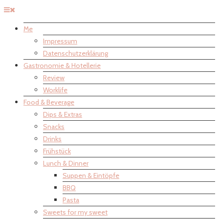
Me
Impressum
Datenschutzerklärung
Gastronomie & Hotellerie
Review
Worklife
Food & Beverage
Dips & Extras
Snacks
Drinks
Frühstück
Lunch & Dinner
Suppen & Eintöpfe
BBQ
Pasta
Sweets for my sweet