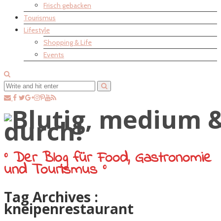
Frisch gebacken
Tourismus
Lifestyle
Shopping & Life
Events
° Der Blog für Food, Gastronomie
und Tourismus °
Tag Archives :
kneipenrestaurant