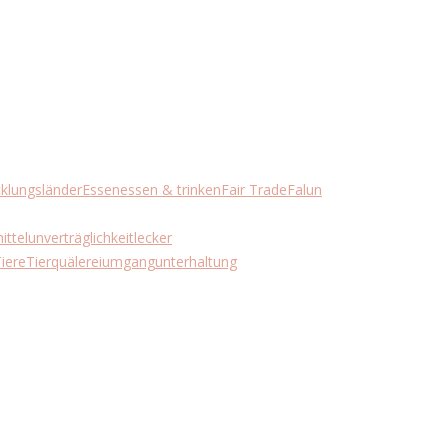
klungsländer
Essen
essen & trinken
Fair Trade
Falun
ttelunverträglichkeit
lecker
iere
Tierquälerei
umgang
unterhaltung