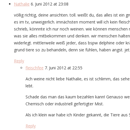
Nathalie
6. Juni 2012 at 23:08
völlig richtig, deine ansichten. toll. weißt du, das alles ist 
es im tv, unweigerlich. imnächsten moment will ich kein fleisc
schrieb, könnnte ich nur noch weinen. wie können menschen mit
was sie alles mitbekommen und denken. wir menschen halten un
widerlegt. mittlerweile weiß jeder, dass bspw delphine oder k
grund tiere so zu behandeln, denn sie fühlen, haben angst. j
Reply
fleischfee
7. Juni 2012 at 22:55
Ach weine nicht liebe Nathalie, es ist schlimm, das se
lebt.
Schade das man das kaum bezahlen kann! Genauso wenig
Chemisch oder industriell gefertigter Mist.
Als ich klein war habe ich Kinder gekannt, die Tiere aus
Reply