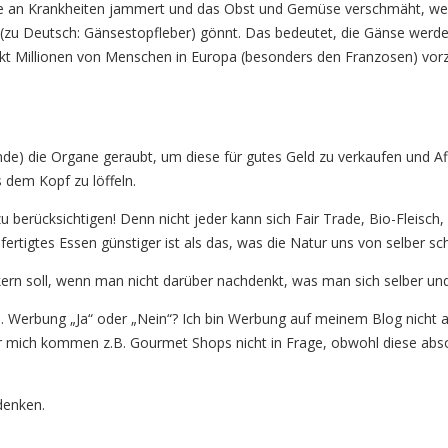
he an Krankheiten jammert und das Obst und Gemüse verschmäht, weil
(zu Deutsch: Gänsestopfleber) gönnt. Das bedeutet, die Gänse werde
ckt Millionen von Menschen in Europa (besonders den Franzosen) vorzü
e) die Organe geraubt, um diese für gutes Geld zu verkaufen und Aff
 dem Kopf zu löffeln.
ich zu berücksichtigen! Denn nicht jeder kann sich Fair Trade, Bio-Fle
l gefertigtes Essen günstiger ist als das, was die Natur uns von selbe
ern soll, wenn man nicht darüber nachdenkt, was man sich selber u
 Werbung „Ja“ oder „Nein“? Ich bin Werbung auf meinem Blog nicht a
. Für mich kommen z.B. Gourmet Shops nicht in Frage, obwohl diese a
denken.