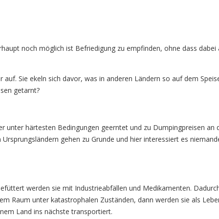
berhaupt noch möglich ist Befriedigung zu empfinden, ohne dass dab
 auf. Sie ekeln sich davor, was in anderen Ländern so auf dem Spei
ssen getarnt?
er unter härtesten Bedingungen geerntet und zu Dumpingpreisen an die
en Ursprungsländern gehen zu Grunde und hier interessiert es nieman
efüttert werden sie mit Industrieabfällen und Medikamenten. Dadurch 
stem Raum unter katastrophalen Zuständen, dann werden sie als Leb
nem Land ins nächste transportiert.