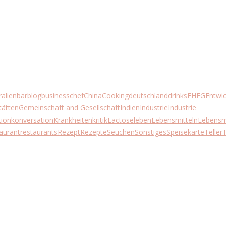
ralien
bar
blog
business
chef
China
Cooking
deutschland
drinks
EHEG
Entwic
tätten
Gemeinschaft and Gesellschaft
Indien
Industrie
Industrie
ion
konversation
Krankheiten
kritik
Lactose
leben
Lebensmitteln
Lebensmi
aurant
restaurants
Rezept
Rezepte
Seuchen
Sonstiges
Speisekarte
Teller
T