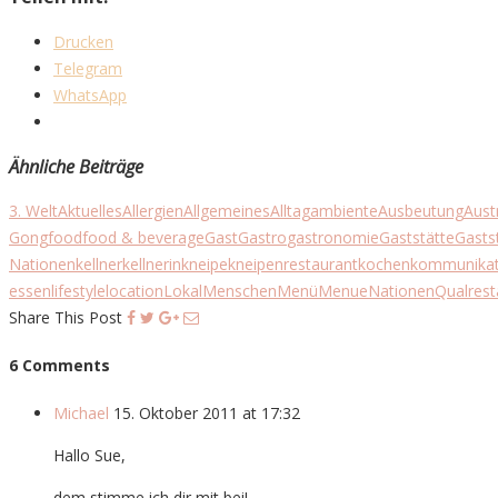
Drucken
Telegram
WhatsApp
Ähnliche Beiträge
3. Welt
Aktuelles
Allergien
Allgemeines
Alltag
ambiente
Ausbeutung
Aust
Gong
food
food & beverage
Gast
Gastro
gastronomie
Gaststätte
Gasts
Nationen
kellner
kellnerin
kneipe
kneipenrestaurant
kochen
kommunikat
essen
lifestyle
location
Lokal
Menschen
Menü
Menue
Nationen
Qual
rest
Share This Post
6 Comments
Michael
15. Oktober 2011 at 17:32
Hallo Sue,
dem stimme ich dir mit bei!