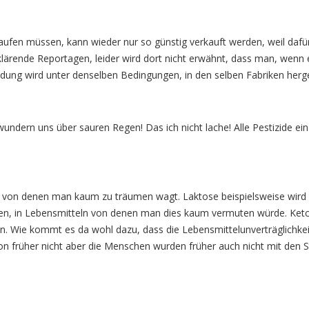
aufen müssen, kann wieder nur so günstig verkauft werden, weil dafür
ärende Reportagen, leider wird dort nicht erwähnt, dass man, wenn e
idung wird unter denselben Bedingungen, in den selben Fabriken herges
undern uns über sauren Regen! Das ich nicht lache! Alle Pestizide ei
zt, von denen man kaum zu träumen wagt. Laktose beispielsweise wird
fen, in Lebensmitteln von denen man dies kaum vermuten würde. Ket
n. Wie kommt es da wohl dazu, dass die Lebensmittelunverträglichkeit
avon früher nicht aber die Menschen wurden früher auch nicht mit den S