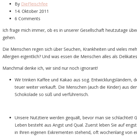
By
DieFleischfee
14. Oktober 2011
6 Comments
Ich frage mich immer, ob es in unserer Gesellschaft heutzutage ü
gehen.
Die Menschen regen sich über Seuchen, Krankheiten und vieles mehr
Allergien eigentlich? Und was essen die Menschen alles als Delikate
Manchmal denke ich, wir sind nur noch ignorant!
Wir trinken Kaffee und Kakao aus sog. Entwicklungsländern, d
teuer weiter verkauft. Die Menschen (auch die Kinder) aus d
Schokolade so süß und verführerisch.
Unsere Nutztiere werden gequält, bevor man sie schlachtet! G
Leben besteht aus Angst und Qual. Zuerst leben Sie auf eng
in Ihren eigenen Exkrementen stehend, oft wochenlang von ei