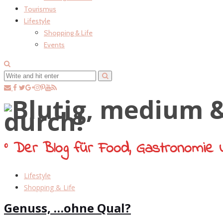
Tourismus
Lifestyle
Shopping & Life
Events
° Der Blog für Food, Gastronomie 
Lifestyle
Shopping & Life
Genuss, …ohne Qual?