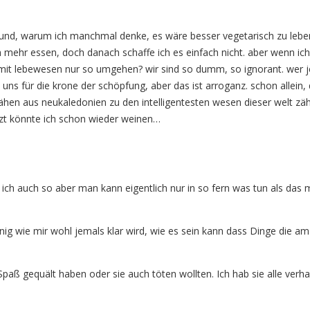
ein grund, warum ich manchmal denke, es wäre besser vegetarisch zu leben
h mehr essen, doch danach schaffe ich es einfach nicht. aber wenn ich
 lebewesen nur so umgehen? wir sind so dumm, so ignorant. wer jetzt 
s für die krone der schöpfung, aber das ist arroganz. schon allein,
rähen aus neukaledonien zu den intelligentesten wesen dieser welt zähl
etzt könnte ich schon wieder weinen…
he ich auch so aber man kann eigentlich nur in so fern was tun als da
 wie mir wohl jemals klar wird, wie es sein kann dass Dinge die am
 Spaß gequält haben oder sie auch töten wollten. Ich hab sie alle verh