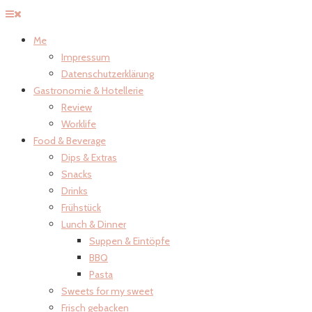
Me
Impressum
Datenschutzerklärung
Gastronomie & Hotellerie
Review
Worklife
Food & Beverage
Dips & Extras
Snacks
Drinks
Frühstück
Lunch & Dinner
Suppen & Eintöpfe
BBQ
Pasta
Sweets for my sweet
Frisch gebacken