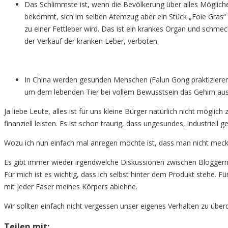
Das Schlimmste ist, wenn die Bevölkerung über alles Möglic
bekommt, sich im selben Atemzug aber ein Stück „Foie Gras“ 
zu einer Fettleber wird. Das ist ein krankes Organ und schme
der Verkauf der kranken Leber, verboten.
In China werden gesunden Menschen (Falun Gong praktizierend
um dem lebenden Tier bei vollem Bewusstsein das Gehirn aus
Ja liebe Leute, alles ist für uns kleine Bürger natürlich nicht mögl
finanziell leisten. Es ist schon traurig, dass ungesundes, industriel
Wozu ich nun einfach mal anregen möchte ist, dass man nicht meck
Es gibt immer wieder irgendwelche Diskussionen zwischen Bloggern.
Für mich ist es wichtig, dass ich selbst hinter dem Produkt stehe
mit jeder Faser meines Körpers ablehne.
Wir sollten einfach nicht vergessen unser eigenes Verhalten zu über
Teilen mit: