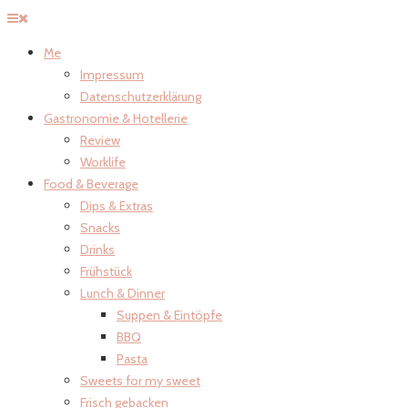
Me
Impressum
Datenschutzerklärung
Gastronomie & Hotellerie
Review
Worklife
Food & Beverage
Dips & Extras
Snacks
Drinks
Frühstück
Lunch & Dinner
Suppen & Eintöpfe
BBQ
Pasta
Sweets for my sweet
Frisch gebacken