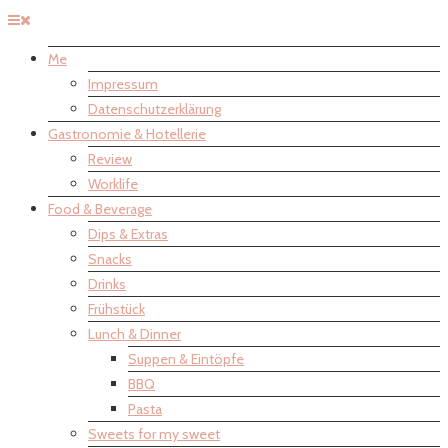
Me
Impressum
Datenschutzerklärung
Gastronomie & Hotellerie
Review
Worklife
Food & Beverage
Dips & Extras
Snacks
Drinks
Frühstück
Lunch & Dinner
Suppen & Eintöpfe
BBQ
Pasta
Sweets for my sweet