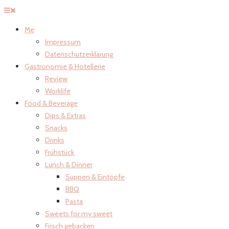
Me
Impressum
Datenschutzerklärung
Gastronomie & Hotellerie
Review
Worklife
Food & Beverage
Dips & Extras
Snacks
Drinks
Frühstück
Lunch & Dinner
Suppen & Eintöpfe
BBQ
Pasta
Sweets for my sweet
Frisch gebacken