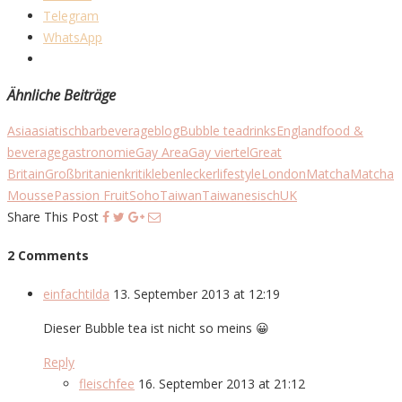
Telegram
WhatsApp
Ähnliche Beiträge
Asia
asiatisch
bar
beverage
blog
Bubble tea
drinks
England
food &
beverage
gastronomie
Gay Area
Gay viertel
Great
Britain
Großbritanien
kritik
leben
lecker
lifestyle
London
Matcha
Matcha
Mousse
Passion Fruit
Soho
Taiwan
Taiwanesisch
UK
Share This Post
2 Comments
einfachtilda
13. September 2013 at 12:19
Dieser Bubble tea ist nicht so meins 😀
Reply
fleischfee
16. September 2013 at 21:12