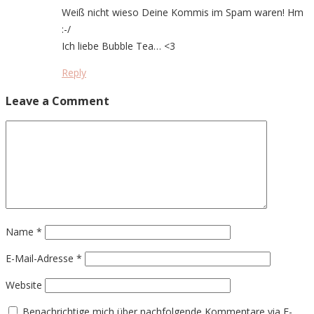
Weiß nicht wieso Deine Kommis im Spam waren! Hm
:-/
Ich liebe Bubble Tea… <3
Reply
Leave a Comment
Name
*
E-Mail-Adresse
*
Website
Benachrichtige mich über nachfolgende Kommentare via E-