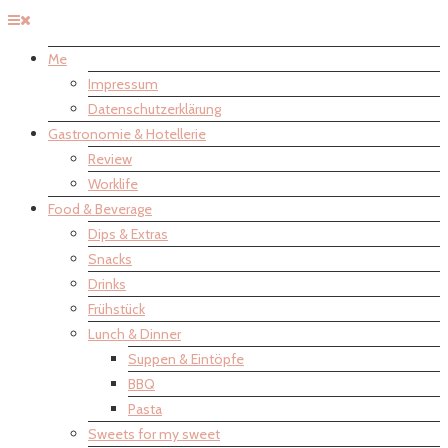
Me
Impressum
Datenschutzerklärung
Gastronomie & Hotellerie
Review
Worklife
Food & Beverage
Dips & Extras
Snacks
Drinks
Frühstück
Lunch & Dinner
Suppen & Eintöpfe
BBQ
Pasta
Sweets for my sweet