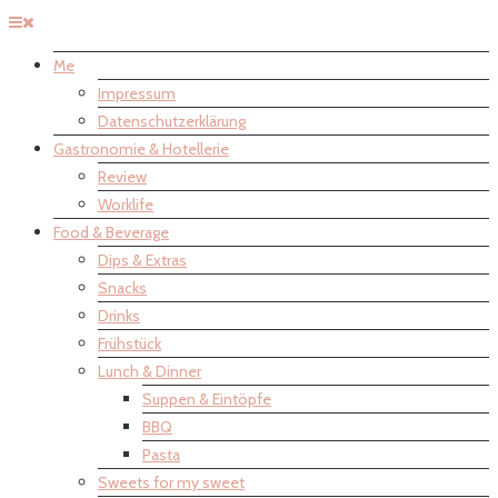
Me
Impressum
Datenschutzerklärung
Gastronomie & Hotellerie
Review
Worklife
Food & Beverage
Dips & Extras
Snacks
Drinks
Frühstück
Lunch & Dinner
Suppen & Eintöpfe
BBQ
Pasta
Sweets for my sweet