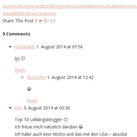
Auszeichnung
Award
blog
Blogger
deutschland
kommunikation
konvers
Award
lifestyle
Nominierung
Share This Post
9 Comments
Ruhrköpfe
1. August 2014 at 07:56
(y) 🙂
Reply
fleischfee
1. August 2014 at 12:42
😀
Reply
Kim
3. August 2014 at 00:30
Top 10 Lieblingsblogger 🙂
Ich freue mich natürlich darüber 😀
Ich habe auch kein Motto und das mit den USA – absolut