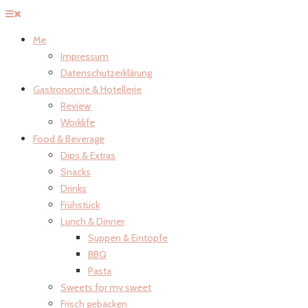
Me
Impressum
Datenschutzerklärung
Gastronomie & Hotellerie
Review
Worklife
Food & Beverage
Dips & Extras
Snacks
Drinks
Frühstück
Lunch & Dinner
Suppen & Eintöpfe
BBQ
Pasta
Sweets for my sweet
Frisch gebacken