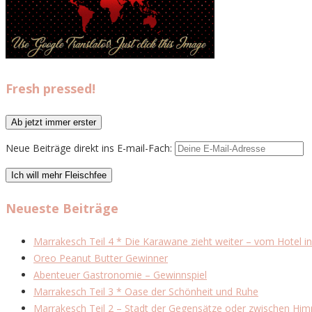
Fresh pressed!
Neue Beiträge direkt ins E-mail-Fach:
Neueste Beiträge
Marrakesch Teil 4 * Die Karawane zieht weiter – vom Hotel in
Oreo Peanut Butter Gewinner
Abenteuer Gastronomie – Gewinnspiel
Marrakesch Teil 3 * Oase der Schönheit und Ruhe
Marrakesch Teil 2 – Stadt der Gegensätze oder zwischen Him