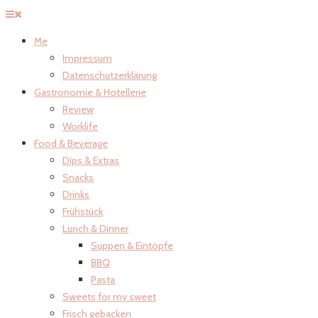
Me
Impressum
Datenschutzerklärung
Gastronomie & Hotellerie
Review
Worklife
Food & Beverage
Dips & Extras
Snacks
Drinks
Frühstück
Lunch & Dinner
Suppen & Eintöpfe
BBQ
Pasta
Sweets for my sweet
Frisch gebacken