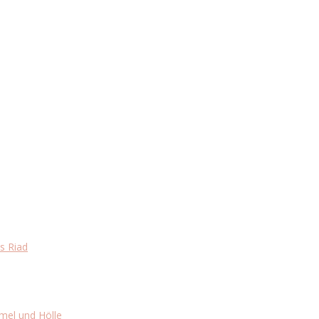
s Riad
mel und Hölle