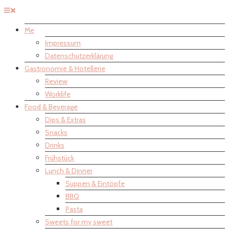
Me
Impressum
Datenschutzerklärung
Gastronomie & Hotellerie
Review
Worklife
Food & Beverage
Dips & Extras
Snacks
Drinks
Frühstück
Lunch & Dinner
Suppen & Eintöpfe
BBQ
Pasta
Sweets for my sweet