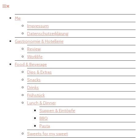
Me
Impressum
Datenschutzerklärung
Gastronomie & Hotellerie
Review
Worklife
Food & Beverage
Dips & Extras
Snacks
Drinks
Frühstück
Lunch & Dinner
Suppen & Eintöpfe
BBQ
Pasta
Sweets for my sweet