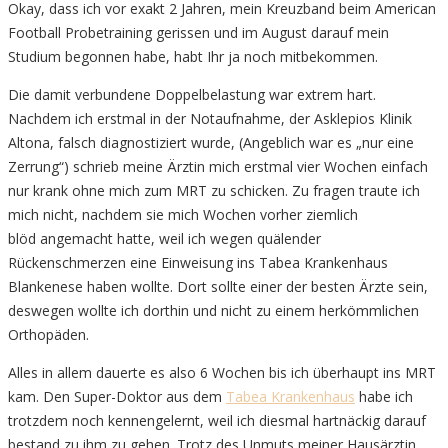
Okay, dass ich vor exakt 2 Jahren, mein Kreuzband beim American
Football Probetraining gerissen und im August darauf mein
Studium begonnen habe, habt Ihr ja noch mitbekommen.
Die damit verbundene Doppelbelastung war extrem hart.
Nachdem ich erstmal in der Notaufnahme, der Asklepios Klinik
Altona, falsch diagnostiziert wurde, (Angeblich war es „nur eine
Zerrung“) schrieb meine Ärztin mich erstmal vier Wochen einfach
nur krank ohne mich zum MRT zu schicken. Zu fragen traute ich
mich nicht, nachdem sie mich Wochen vorher ziemlich
blöd angemacht hatte, weil ich wegen quälender
Rückenschmerzen eine Einweisung ins Tabea Krankenhaus
Blankenese haben wollte. Dort sollte einer der besten Ärzte sein,
deswegen wollte ich dorthin und nicht zu einem herkömmlichen
Orthopäden.
Alles in allem dauerte es also 6 Wochen bis ich überhaupt ins MRT
kam. Den Super-Doktor aus dem
Tabea Krankenhaus
habe ich
trotzdem noch kennengelernt, weil ich diesmal hartnäckig darauf
bestand zu ihm zu gehen. Trotz des Unmuts meiner Hausärztin.