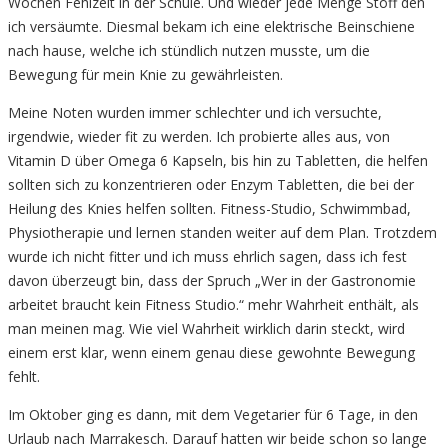
Wochen Fehlzeit in der Schule. Und wieder jede Menge Stoff den
ich versäumte. Diesmal bekam ich eine elektrische Beinschiene
nach hause, welche ich stündlich nutzen musste, um die
Bewegung für mein Knie zu gewährleisten.
Meine Noten wurden immer schlechter und ich versuchte,
irgendwie, wieder fit zu werden. Ich probierte alles aus, von
Vitamin D über Omega 6 Kapseln, bis hin zu Tabletten, die helfen
sollten sich zu konzentrieren oder Enzym Tabletten, die bei der
Heilung des Knies helfen sollten. Fitness-Studio, Schwimmbad,
Physiotherapie und lernen standen weiter auf dem Plan. Trotzdem
wurde ich nicht fitter und ich muss ehrlich sagen, dass ich fest
davon überzeugt bin, dass der Spruch „Wer in der Gastronomie
arbeitet braucht kein Fitness Studio.“ mehr Wahrheit enthält, als
man meinen mag. Wie viel Wahrheit wirklich darin steckt, wird
einem erst klar, wenn einem genau diese gewohnte Bewegung
fehlt.
Im Oktober ging es dann, mit dem Vegetarier für 6 Tage, in den
Urlaub nach Marrakesch. Darauf hatten wir beide schon so lange