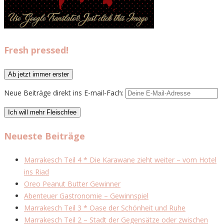
Fresh pressed!
Neue Beiträge direkt ins E-mail-Fach:
Neueste Beiträge
Marrakesch Teil 4 * Die Karawane zieht weiter – vom Hotel
ins Riad
Oreo Peanut Butter Gewinner
Abenteuer Gastronomie – Gewinnspiel
Marrakesch Teil 3 * Oase der Schönheit und Ruhe
Marrakesch Teil 2 – Stadt der Gegensätze oder zwischen