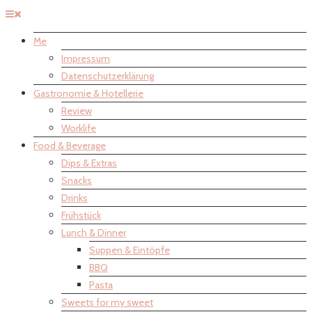
Me
Impressum
Datenschutzerklärung
Gastronomie & Hotellerie
Review
Worklife
Food & Beverage
Dips & Extras
Snacks
Drinks
Frühstück
Lunch & Dinner
Suppen & Eintöpfe
BBQ
Pasta
Sweets for my sweet