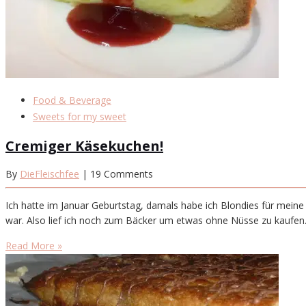
Food & Beverage
Sweets for my sweet
Cremiger Käsekuchen!
By
DieFleischfee
| 19 Comments
Ich hatte im Januar Geburtstag, damals habe ich Blondies für meine A
war. Also lief ich noch zum Bäcker um etwas ohne Nüsse zu kaufen. 
Read More »