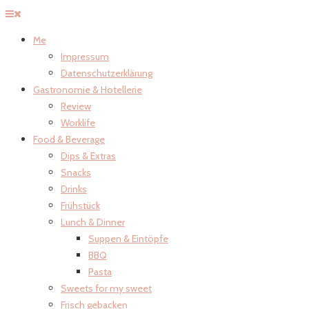
Me
Impressum
Datenschutzerklärung
Gastronomie & Hotellerie
Review
Worklife
Food & Beverage
Dips & Extras
Snacks
Drinks
Frühstück
Lunch & Dinner
Suppen & Eintöpfe
BBQ
Pasta
Sweets for my sweet
Frisch gebacken