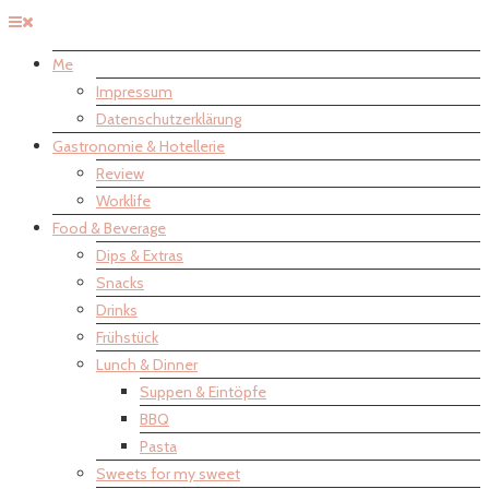
Me
Impressum
Datenschutzerklärung
Gastronomie & Hotellerie
Review
Worklife
Food & Beverage
Dips & Extras
Snacks
Drinks
Frühstück
Lunch & Dinner
Suppen & Eintöpfe
BBQ
Pasta
Sweets for my sweet