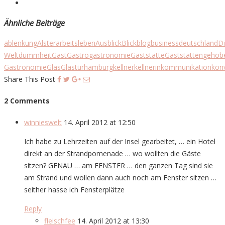
Ähnliche Beiträge
ablenkung
Alster
arbeitsleben
Ausblick
Blick
blog
business
deutschland
D
Welt
dummheit
Gast
Gastro
gastronomie
Gaststätte
Gaststätten
gehob
Gastronomie
Glas
Glastür
hamburg
kellner
kellnerin
kommunikation
kon
Share This Post
2 Comments
winnieswelt
14. April 2012 at 12:50
Ich habe zu Lehrzeiten auf der Insel gearbeitet, … ein Hotel
direkt an der Strandpomenade … wo wollten die Gäste
sitzen? GENAU … am FENSTER … den ganzen Tag sind sie
am Strand und wollen dann auch noch am Fenster sitzen …
seither hasse ich Fensterplätze
Reply
fleischfee
14. April 2012 at 13:30