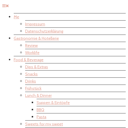
Me
Impressum
Datenschutzerklärung
Gastronomie & Hotellerie
Review
Worklife
Food & Beverage
Dips & Extras
Snacks
Drinks
Frühstück
Lunch & Dinner
Suppen & Eintöpfe
BBQ
Pasta
Sweets for my sweet