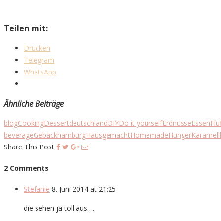
Teilen mit:
Drucken
Telegram
WhatsApp
Ähnliche Beiträge
blog
Cooking
Dessert
deutschland
DIY
Do it yourself
Erdnüsse
Essen
Flu
beverage
Gebäck
hamburg
Hausgemacht
Homemade
Hunger
Karamell
Share This Post
2 Comments
Stefanie
8. Juni 2014 at 21:25
die sehen ja toll aus….