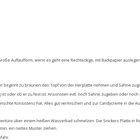
 Große Auflaufform, wenn es geht eine Rechteckige, mit Backpapier auslege
r beginnt zu bräunen den Topf von der Herplatte nehmen und Sahne zugie
g ist oder ob er zu fest ist. Ansonsten evtl. noch Sahne zugeben oder noch
schte Konsistenz hat. Alles gut vermischen und zur Candycreme in die Au
vertüre über einem heißen Wasserbad schmelzen. Die Snickers Platte in 
 min. ein nettes Muster ziehen.
fahr.