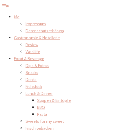
Me
Impressum
Datenschutzerklärung
Gastronomie & Hotellerie
Review
Worklife
Food & Beverage
Dips & Extras
Snacks
Drinks
Frühstück
Lunch & Dinner
Suppen & Eintöpfe
BBQ
Pasta
Sweets for my sweet
Frisch gebacken