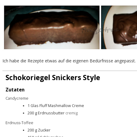
Ich habe die Rezepte etwas auf die eigenen Bedürfnisse angepasst
Schokoriegel Snickers Style
Zutaten
Candycreme
1
Glas
Fluff Mashmallow Creme
200
g
Erdnussbutter
cremig
Erdnuss-Toffee
200
g
Zucker