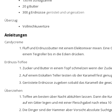
150
ml
Schlagsahne
20
g
Butter
300
g
Erdnüsse
geröstet und ungesalzen
Überzug
Vollmichkuvertüre
Anleitungen
Candycreme
Fluff und Erdnussbutter mit einem Elektomixer mixen. Eine
einem Teigroller bis in die Ecken drücken.
Erdnuss-Toffee
Zucker und Butter in einem Topf schmelzen wenn der Zucke
Auf einem Eiskalten Teller testen ob der Karamell fest genu
Geröstete Erdnüsse zugeben sobald das Karamell die gewün
Überziehen
Toffee am besten über Nacht abkühlen lassen. Dann die Ku
auf ein Gitter legen und mit einer Fleischgabel nach etwa 10
Die Dinger sind der Hammer aber Vorsicht absolute Suchtge