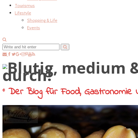
Tourismus
Lifestyle
Shopping & Life
Events
° Der Blog für Food, Gastronomie 