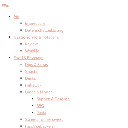
Me
Impressum
Datenschutzerklärung
Gastronomie & Hotellerie
Review
Worklife
Food & Beverage
Dips & Extras
Snacks
Drinks
Frühstück
Lunch & Dinner
Suppen & Eintöpfe
BBQ
Pasta
Sweets for my sweet
Frisch gebacken