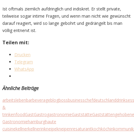
Ist oftmals ziemlich aufdringlich und indiskret. Er stellt private,
teilweise sogar intime Fragen, und wenn man nicht wie gewünscht
darauf reagiert, wird so lange gebohrt und gedrängelt bis man
völlig entnervt ist.
Teilen mit:
Drucken
Telegram
WhatsApp
Ähnliche Beiträge
arbeitsleben
bar
beverage
blog
boss
business
chef
deutschland
drinks
es
&
trinken
food
Gast
Gastro
gastronomie
Gaststätte
Gaststätten
gehoben
Gastronomie
hamburg
haute
cuisine
kellner
kellnerin
kneipe
kneipenresaturant
koch
köchin
kommunik