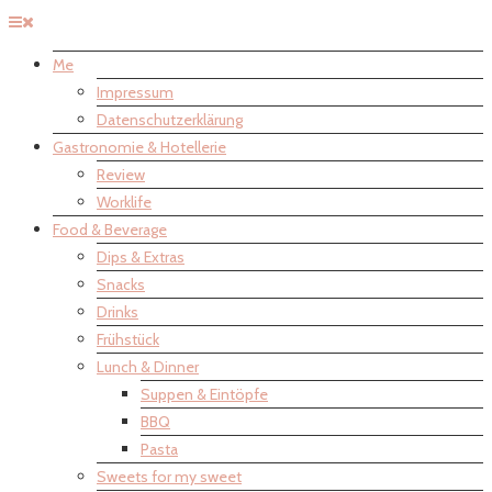
Me
Impressum
Datenschutzerklärung
Gastronomie & Hotellerie
Review
Worklife
Food & Beverage
Dips & Extras
Snacks
Drinks
Frühstück
Lunch & Dinner
Suppen & Eintöpfe
BBQ
Pasta
Sweets for my sweet