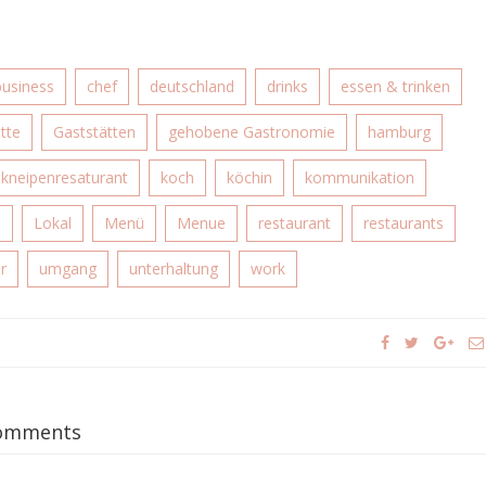
business
chef
deutschland
drinks
essen & trinken
tte
Gaststätten
gehobene Gastronomie
hamburg
kneipenresaturant
koch
köchin
kommunikation
n
Lokal
Menü
Menue
restaurant
restaurants
er
umgang
unterhaltung
work
omments