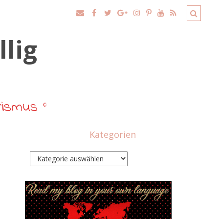
rismus °
Kategorien
Kategorien