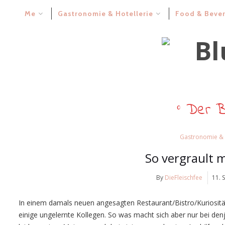
Me
Gastronomie & Hotellerie
Food & Beve
° Der B
Gastronomie & 
So vergrault m
By
DieFleischfee
11. 
In einem damals neuen angesagten Restaurant/Bistro/Kuriosität
einige ungelernte Kollegen. So was macht sich aber nur bei den