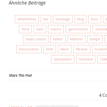
Ähnliche Beiträge
arbeitsleben
bar
beverage
blog
boss
food
Gast
Gastro
gastronomie
Gaststä
haute cuisine
kellner
kellnerin
kneipe
konversation
kritik
leben
lifestyle
locatio
Speisekarte
tanzlokal
Tell
Share This Post
4 C