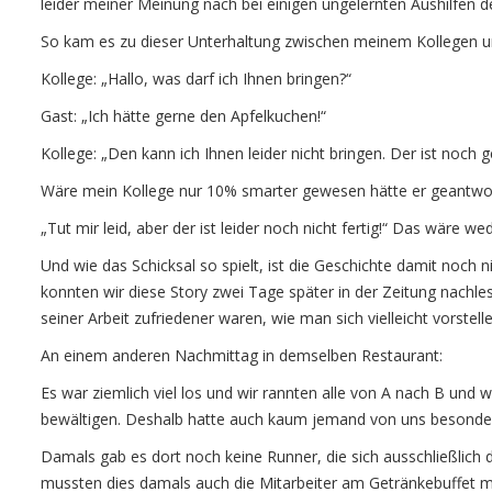
leider meiner Meinung nach bei einigen ungelernten Aushilfen de
So kam es zu dieser Unterhaltung zwischen meinem Kollegen u
Kollege: „Hallo, was darf ich Ihnen bringen?“
Gast: „Ich hätte gerne den Apfelkuchen!“
Kollege: „Den kann ich Ihnen leider nicht bringen. Der ist noch g
Wäre mein Kollege nur 10% smarter gewesen hätte er geantwor
„Tut mir leid, aber der ist leider noch nicht fertig!“ Das wäre 
Und wie das Schicksal so spielt, ist die Geschichte damit noch 
konnten wir diese Story zwei Tage später in der Zeitung nachle
seiner Arbeit zufriedener waren, wie man sich vielleicht vorstell
An einem anderen Nachmittag in demselben Restaurant:
Es war ziemlich viel los und wir rannten alle von A nach B und 
bewältigen. Deshalb hatte auch kaum jemand von uns besonders
Damals gab es dort noch keine Runner, die sich ausschließlich
mussten dies damals auch die Mitarbeiter am Getränkebuffet 