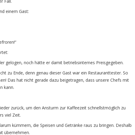
r Fall.
nd einem Gast:
efroren!“
tet:
weder gelogen, noch hätte er damit betriebsinternes Preisgegeben.
nicht zu Ende, denn genau dieser Gast war ein Restauranttester. So
sen! Das hat nicht gerade dazu beigetragen, dass unsere Chefs mit
en kann.
wieder zurück, um den Ansturm zur Kaffeezeit schnellstmöglich zu
 viel Zeit.
 darum kümmern, die Speisen und Getränke raus zu bringen. Deshalb
mit übernehmen.