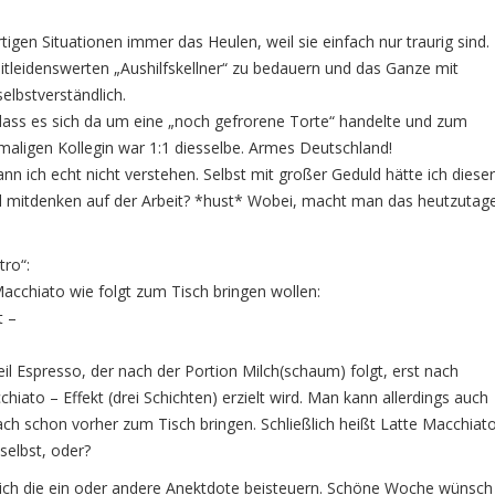
en Situationen immer das Heulen, weil sie einfach nur traurig sind.
mitleidenswerten „Aushilfskellner“ zu bedauern und das Ganze mit
lbstverständlich.
 dass es sich da um eine „noch gefrorene Torte“ handelte und zum
maligen Kollegin war 1:1 diesselbe. Armes Deutschland!
n ich echt nicht verstehen. Selbst mit großer Geduld hätte ich dieser
mal mitdenken auf der Arbeit? *hust* Wobei, macht man das heutzutag
tro“:
 Macchiato wie folgt zum Tisch bringen wollen:
t –
eil Espresso, der nach der Portion Milch(schaum) folgt, erst nach
ato – Effekt (drei Schichten) erzielt wird. Man kann allerdings auch
ach schon vorher zum Tisch bringen. Schließlich heißt Latte Macchiat
 selbst, oder?
erlich die ein oder andere Anektdote beisteuern. Schöne Woche wünsch