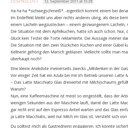
LESENSLUST
12. September 2011 at 15:28
Ha ha ha *sichwegschmeiß*…eigentlich kommt einem bei derartig
Im Endeffekt bleibt uns aber nichts anderes übrig, als diese be
einem Lächeln wegzustecken – einem gezwungenem Lächeln, se
Die Situation mit dem Apfelkuchen, hatte ich auch schon. Nur,
Glück kein Tester die Torte reklamierte. Die Aussage meiner da
Die Situation mit den zwei Stückchen Kuchen und einer Gabel kan
Kellnerin gehörig den Marsch geblasen. Vielleicht sollte man 
überhaupt noch?
Eine kleine Anekdote meinerseits zwecks „Mitdenken in der Gas
Vor einiger Zeit hat ein Azubi bei mir im Betrieb unseren Latte
– Das Latte Macchiato Glas dreiviertel mit Milch(schaum) gefüll
Warum?
Nun, eine Kaffeemaschine ist meist so eingestellt, dass der Ant
wenigen Sekunden aus der Maschine läuft, damit der Latte Macchi
gar nicht erst auf den Espresso-Anteil warten und das Glas einf
ja Latte Macchiato, weil nur Milch im Glas ist. Versteht sich von
Du solltest mich als Gastrednerin engagieren. Ich könnte sich