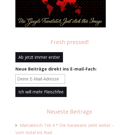
Fresh pressed!
Neue Beiträge direkt ins E-mail-Fach:
Neueste Beiträge
Marrakesch Teil 4 * Die Karawane zieht weiter –
vom Hotel ins Riad